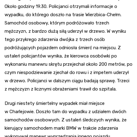
Około godziny 19.30. Policjanci otrzymali informacje o
wypadku, do którego doszło na trasie Wierzbica-Chełm.
Samochód osobowy, którym podróżowało trzech
mężczyzn, z bardzo dużą siłą uderzył w drzewo. W wyniku
tego przykrego zdarzenia dwójka z trzech osób
podróżujących pojazdem odniosła śmierć na miejscu. Z
ustaleń policjantów wynika, że kierowca osobówki po
wykonaniu manewru skrętu przejechał około 200 metrów, po
czym niespodziewanie zjechał do rowu i z impetem uderzył
w drzewo. Policjanci w dalszym ciągu badają sprawę. Trzeci
z mężczyzn z licznymi obrażeniami trawił do szpitala.
Drugi niestety śmiertelny wypadek miał miejsce
w Charlejowie. Doszło tam do wypadku z udziałem dwóch
samochodów osobowych. Z ustaleń śledczych wynika, że
kierujący samochodem marki BMW w trakcie zdarzenia
wykonywał manewr wyprzedzania innego pojazdu,