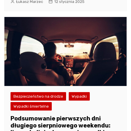
Łukasz Marzec
12 stycznia 2025
Bezpieczeństwo na drodze
Wypadki
Wypadki śmiertelne
Podsumowanie pierwszych dni
długiego sierpniowego weekendu: