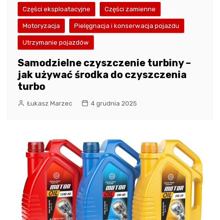
Części eksploatacyjne
Części zamienne
Motoryzacja
Pielęgnacja i konserwacja pojazdu
Utrzymanie pojazdów
Samodzielne czyszczenie turbiny –
jak używać środka do czyszczenia
turbo
Łukasz Marzec
4 grudnia 2025