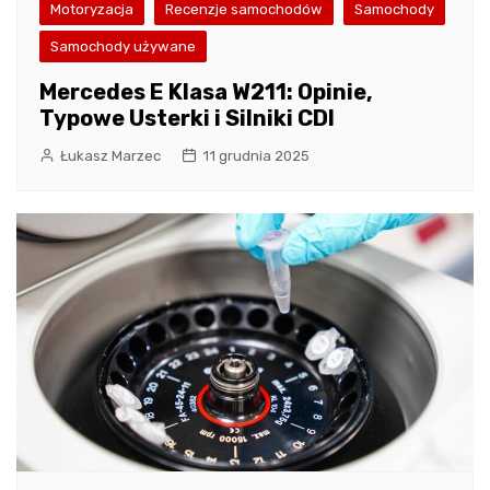
Motoryzacja
Recenzje samochodów
Samochody
Samochody używane
Mercedes E Klasa W211: Opinie,
Typowe Usterki i Silniki CDI
Łukasz Marzec
11 grudnia 2025