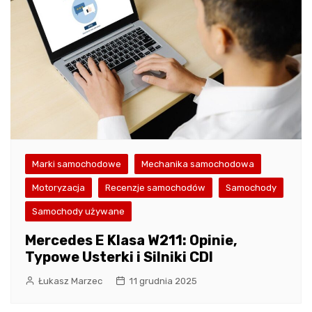
Marki samochodowe
Mechanika samochodowa
Motoryzacja
Recenzje samochodów
Samochody
Samochody używane
Mercedes E Klasa W211: Opinie,
Typowe Usterki i Silniki CDI
Łukasz Marzec
11 grudnia 2025