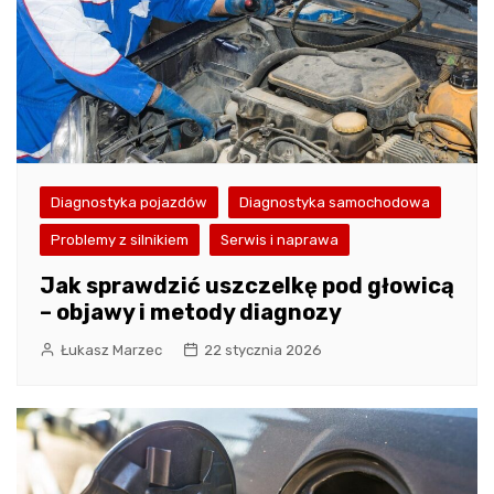
Diagnostyka pojazdów
Diagnostyka samochodowa
Problemy z silnikiem
Serwis i naprawa
Jak sprawdzić uszczelkę pod głowicą
– objawy i metody diagnozy
Łukasz Marzec
22 stycznia 2026