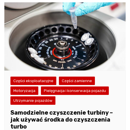
Części eksploatacyjne
Części zamienne
Motoryzacja
Pielęgnacja i konserwacja pojazdu
Utrzymanie pojazdów
Samodzielne czyszczenie turbiny –
jak używać środka do czyszczenia
turbo