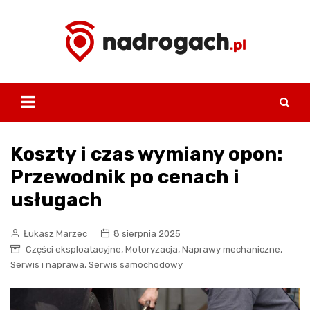
Skip
to
content
Koszty i czas wymiany opon:
Przewodnik po cenach i
usługach
Łukasz Marzec
8 sierpnia 2025
,
,
,
Części eksploatacyjne
Motoryzacja
Naprawy mechaniczne
,
Serwis i naprawa
Serwis samochodowy