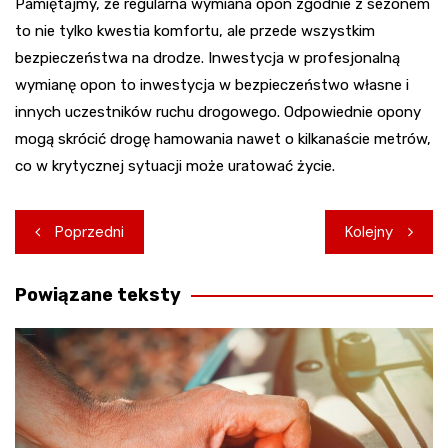
Pamiętajmy, że regularna wymiana opon zgodnie z sezonem
to nie tylko kwestia komfortu, ale przede wszystkim
bezpieczeństwa na drodze. Inwestycja w profesjonalną
wymianę opon to inwestycja w bezpieczeństwo własne i
innych uczestników ruchu drogowego. Odpowiednie opony
mogą skrócić drogę hamowania nawet o kilkanaście metrów,
co w krytycznej sytuacji może uratować życie.
Nawigacja
Poprzedni
Kolejny
wpisu
Powiązane teksty