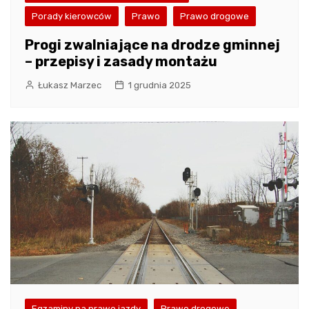
Porady kierowców
Prawo
Prawo drogowe
Progi zwalniające na drodze gminnej
– przepisy i zasady montażu
Łukasz Marzec
1 grudnia 2025
Egzaminy na prawo jazdy
Prawo drogowe