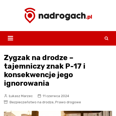
Skip
to
content
Zygzak na drodze –
tajemniczy znak P-17 i
konsekwencje jego
ignorowania
Łukasz Marzec
11 czerwca 2024
,
Bezpieczeństwo na drodze
Prawo drogowe