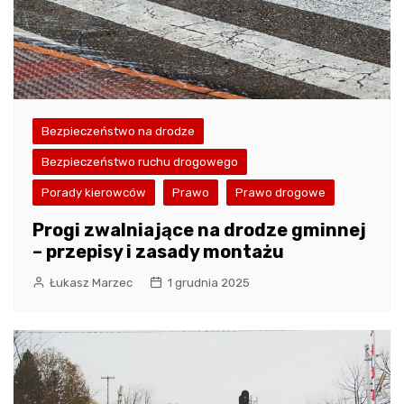
Bezpieczeństwo na drodze
Bezpieczeństwo ruchu drogowego
Porady kierowców
Prawo
Prawo drogowe
Progi zwalniające na drodze gminnej
– przepisy i zasady montażu
Łukasz Marzec
1 grudnia 2025