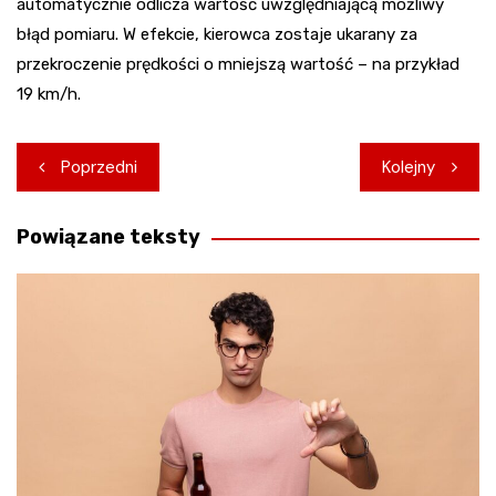
automatycznie odlicza wartość uwzględniającą możliwy
błąd pomiaru. W efekcie, kierowca zostaje ukarany za
przekroczenie prędkości o mniejszą wartość – na przykład
19 km/h.
Nawigacja
Poprzedni
Kolejny
wpisu
Powiązane teksty