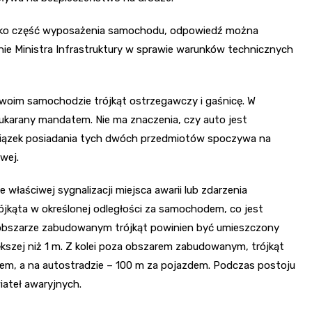
 jako część wyposażenia samochodu, odpowiedź można
e Ministra Infrastruktury w sprawie warunków technicznych
swoim samochodzie trójkąt ostrzegawczy i gaśnicę. W
ukarany mandatem. Nie ma znaczenia, czy auto jest
wiązek posiadania tych dwóch przedmiotów spoczywa na
wej.
właściwej sygnalizacji miejsca awarii lub zdarzenia
jkąta w określonej odległości za samochodem, co jest
obszarze zabudowanym trójkąt powinien być umieszczony
kszej niż 1 m. Z kolei poza obszarem zabudowanym, trójkąt
em, a na autostradzie – 100 m za pojazdem. Podczas postoju
iateł awaryjnych.