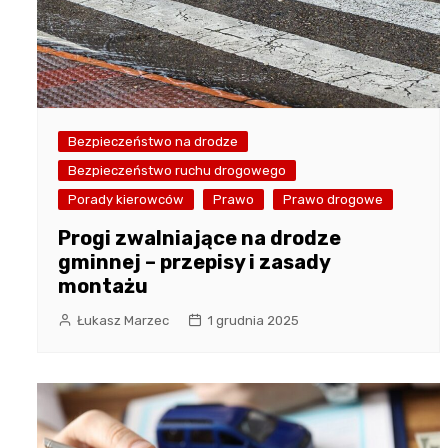
Bezpieczeństwo na drodze
Bezpieczeństwo ruchu drogowego
Porady kierowców
Prawo
Prawo drogowe
Progi zwalniające na drodze
gminnej – przepisy i zasady
montażu
Łukasz Marzec
1 grudnia 2025