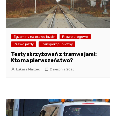
Egzaminy na prawo jazdy
Prawo drogowe
Prawo jazdy
Transport publiczny
Testy skrzyżowań z tramwajami:
Kto ma pierwszeństwo?
Łukasz Marzec
2 sierpnia 2025