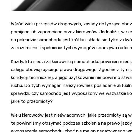
Wśród wielu przepisów drogowych, zasady dotyczące ob
pomijane lub zapomniane przez kierowców. Jednakże, w rzec
na pokładzie samochodu jest krótka i składa się tylko z dw
za rozumienie i spełnienie tych wymogów spoczywa na kier
Każdy, kto siedzi za kierownicą samochodu, powinien mieć
całego obowiązującego prawa drogowego. Zgodnie z tymi p
kondycji technicznej, a jego użytkowanie nie powinno stw
ruchu. Do tych wymagań należy również posiadanie aktualne
sprawdzi, czy samochód jest wyposażony we wszystkie ko
jakie to przedmioty?
Wielu kierowców jest nieświadomych, jakie przedmioty są
te powinniśmy otrzymać podczas szkolenia na prawo jazdy
wyposażenia samochodu, choć nie ma on negatywnego wp