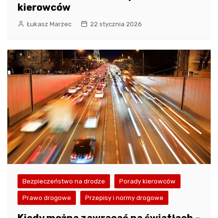
kierowców
Łukasz Marzec
22 stycznia 2026
Bezpieczeństwo na drodze
Porady kierowców
Prawo drogowe
Przepisy i normy drogowe
Kiedy można zawracać na światłach –