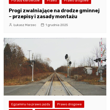
Porady kierowców
Prawo
Prawo drogowe
Progi zwalniające na drodze gminnej
– przepisy i zasady montażu
Łukasz Marzec
1 grudnia 2025
Egzaminy na prawo jazdy
Prawo drogowe