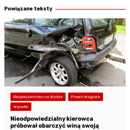
wpisu
Powiązane teksty
Bezpieczeństwo na drodze
Prawo drogowe
Wypadki
Nieodpowiedzialny kierowca
próbował obarczyć winą swoją