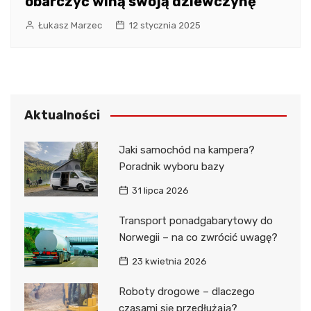
obarczyć winą swoją dziewczynę
Łukasz Marzec
12 stycznia 2025
Aktualności
Jaki samochód na kampera?
Poradnik wyboru bazy
31 lipca 2026
Transport ponadgabarytowy do
Norwegii – na co zwrócić uwagę?
23 kwietnia 2026
Roboty drogowe – dlaczego
czasami się przedłużają?