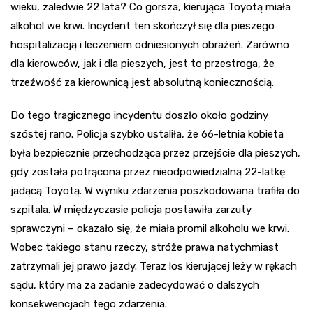
wieku, zaledwie 22 lata? Co gorsza, kierująca Toyotą miała
alkohol we krwi. Incydent ten skończył się dla pieszego
hospitalizacją i leczeniem odniesionych obrażeń. Zarówno
dla kierowców, jak i dla pieszych, jest to przestroga, że
trzeźwość za kierownicą jest absolutną koniecznością.
Do tego tragicznego incydentu doszło około godziny
szóstej rano. Policja szybko ustaliła, że 66-letnia kobieta
była bezpiecznie przechodząca przez przejście dla pieszych,
gdy została potrącona przez nieodpowiedzialną 22-latkę
jadącą Toyotą. W wyniku zdarzenia poszkodowana trafiła do
szpitala. W międzyczasie policja postawiła zarzuty
sprawczyni – okazało się, że miała promil alkoholu we krwi.
Wobec takiego stanu rzeczy, stróże prawa natychmiast
zatrzymali jej prawo jazdy. Teraz los kierującej leży w rękach
sądu, który ma za zadanie zadecydować o dalszych
konsekwencjach tego zdarzenia.