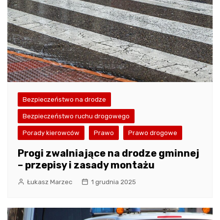
Bezpieczeństwo na drodze
Bezpieczeństwo ruchu drogowego
Porady kierowców
Prawo
Prawo drogowe
Progi zwalniające na drodze gminnej
– przepisy i zasady montażu
Łukasz Marzec
1 grudnia 2025