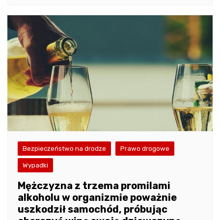
Bezpieczeństwo na drodze
Prawo drogowe
Wypadki
Mężczyzna z trzema promilami
alkoholu w organizmie poważnie
uszkodził samochód, próbując