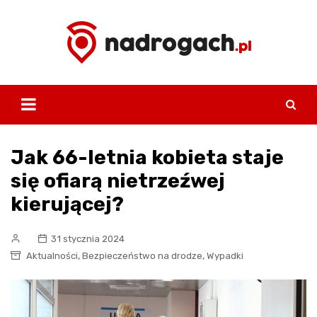
Skip
to
content
Jak 66-letnia kobieta staje
się ofiarą nietrzeźwej
kierującej?
31 stycznia 2024
,
,
Aktualności
Bezpieczeństwo na drodze
Wypadki