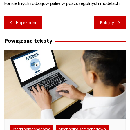
konkretnych rodzajów paliw w poszczególnych modelach.
Nawigacja
Poprzedni
Kolejny
wpisu
Powiązane teksty
Marki samochodowe
Mechanika samochodowa