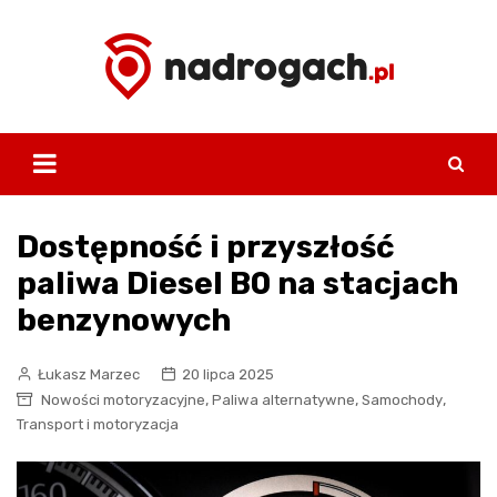
Skip
to
content
Dostępność i przyszłość
paliwa Diesel B0 na stacjach
benzynowych
Łukasz Marzec
20 lipca 2025
,
,
,
Nowości motoryzacyjne
Paliwa alternatywne
Samochody
Transport i motoryzacja