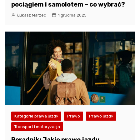
pociągiem i samolotem – co wybrać?
Łukasz Marzec
1 grudnia 2025
Kategorie prawa jazdy
Prawo
Prawo jazdy
Transport i motoryzacja
Poradnik: Jakie prawo jazdy