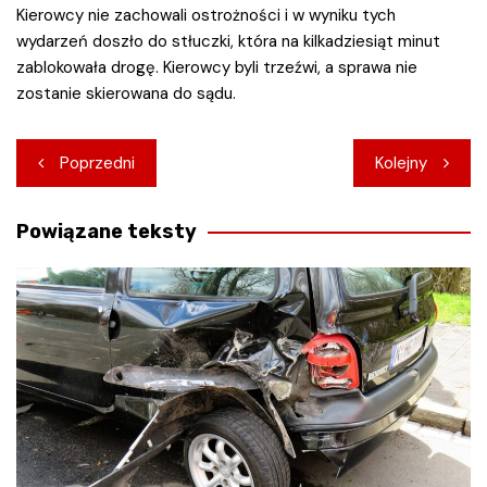
Kierowcy nie zachowali ostrożności i w wyniku tych
wydarzeń doszło do stłuczki, która na kilkadziesiąt minut
zablokowała drogę. Kierowcy byli trzeźwi, a sprawa nie
zostanie skierowana do sądu.
Nawigacja
Poprzedni
Kolejny
wpisu
Powiązane teksty