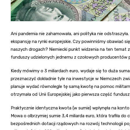
Ani pandemia nie zahamowała, ani polityka nie odstraszył
ekspansję na rynki europejskie. Czy powinniśmy obawiać si
naszych drogach? Niemiecki punkt widzenia na ten temat
funduszy udzielonych jednemu z czołowych producentów po
Kiedy mówimy o 3 miliardach euro, wydaje się to duża sum
przeznaczyć dokładnie tyle na inwestycje w Niemczech zwią
planuje wydać równolegle tę samą kwotę na pomoc militarną
otrzymała od Unii Europejskiej jako pierwsza część fundus
Praktycznie identyczna kwota (w sumie) wpłynęła na konto
Mowa o olbrzymiej sumie 3,4 miliarda euro, która trafiła d
bezpośrednich dotacji rządowych na rozwój technologii po