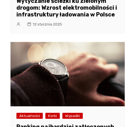
Wytyczanie ścieżki ku zielonym
drogom: Wzrost elektromobilności i
infrastruktury ładowania w Polsce
12 stycznia 2025
Aktualności
Korki
Wypadki
Ranking najbardziej zatłoczonych