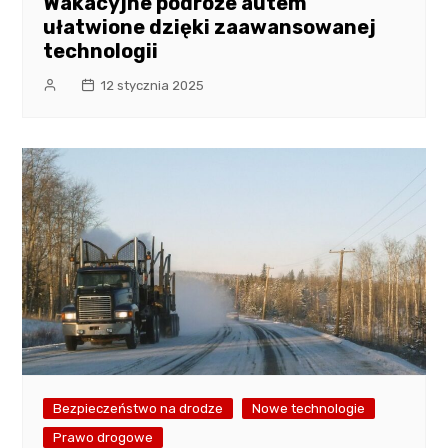
Wakacyjne podróże autem
ułatwione dzięki zaawansowanej
technologii
12 stycznia 2025
Bezpieczeństwo na drodze
Nowe technologie
Prawo drogowe