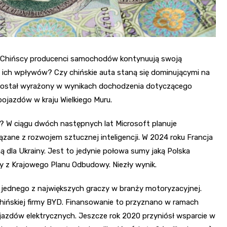
a. Chińscy producenci samochodów kontynuują swoją
ę ich wpływów? Czy chińskie auta staną się dominującymi na
 został wyrażony w wynikach dochodzenia dotyczącego
jazdów w kraju Wielkiego Muru.
a? W ciągu dwóch następnych lat Microsoft planuje
zane z rozwojem sztucznej inteligencji. W 2024 roku Francja
 dla Ukrainy. Jest to jedynie połowa sumy jaką Polska
zy z Krajowego Planu Odbudowy. Niezły wynik.
 jednego z największych graczy w branży motoryzacyjnej.
o chińskiej firmy BYD. Finansowanie to przyznano w ramach
jazdów elektrycznych. Jeszcze rok 2020 przyniósł wsparcie w