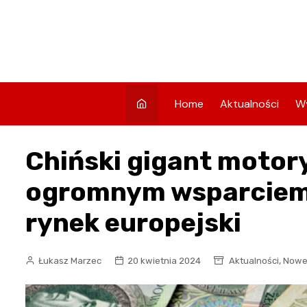
Skip
to
content
Home
Aktualności
W
Chiński gigant motor
ogromnym wsparciem
rynek europejski
,
Łukasz Marzec
20 kwietnia 2024
Aktualności
Nowe