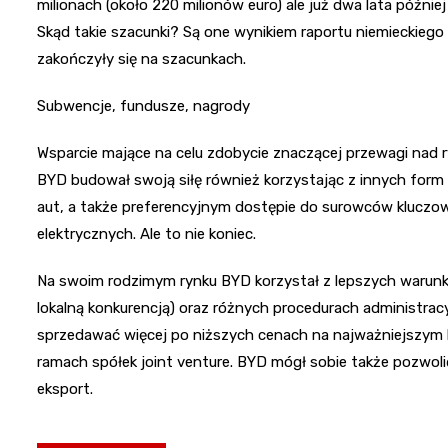
milionach (około 220 milionów euro) ale już dwa lata później 
Skąd takie szacunki? Są one wynikiem raportu niemieckiego 
zakończyły się na szacunkach.
Subwencje, fundusze, nagrody
Wsparcie mające na celu zdobycie znaczącej przewagi nad ry
BYD budował swoją siłę również korzystając z innych form
aut, a także preferencyjnym dostępie do surowców klucz
elektrycznych. Ale to nie koniec.
Na swoim rodzimym rynku BYD korzystał z lepszych warun
lokalną konkurencją) oraz różnych procedurach administracy
sprzedawać więcej po niższych cenach na najważniejszym lo
ramach spółek joint venture. BYD mógł sobie także pozwo
eksport.