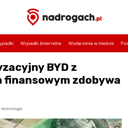
ypadki
Wypadki śmiertelne
Wydarzenia w mieście
Poz
yzacyjny BYD z
 finansowym zdobywa
 technologie