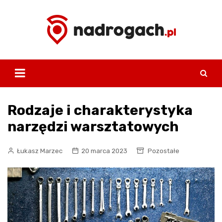
Skip
to
content
Rodzaje i charakterystyka
narzędzi warsztatowych
Łukasz Marzec
20 marca 2023
Pozostałe