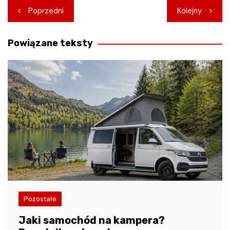
Nawigacja
Poprzedni
Kolejny
wpisu
Powiązane teksty
Pozostałe
Jaki samochód na kampera?