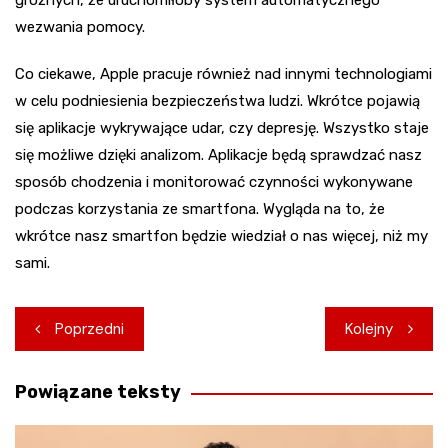
groźnych, że uruchomiłoby system automatycznego
wezwania pomocy.
Co ciekawe, Apple pracuje również nad innymi technologiami
w celu podniesienia bezpieczeństwa ludzi. Wkrótce pojawią
się aplikacje wykrywające udar, czy depresję. Wszystko staje
się możliwe dzięki analizom. Aplikacje będą sprawdzać nasz
sposób chodzenia i monitorować czynności wykonywane
podczas korzystania ze smartfona. Wygląda na to, że
wkrótce nasz smartfon będzie wiedział o nas więcej, niż my
sami.
Nawigacja
Poprzedni
Kolejny
wpisu
Powiązane teksty