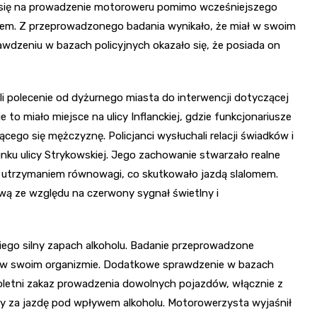
ł się na prowadzenie motoroweru pomimo wcześniejszego
dem. Z przeprowadzonego badania wynikało, że miał w swoim
wdzeniu w bazach policyjnych okazało się, że posiada on
ali polecenie od dyżurnego miasta do interwencji dotyczącej
to miało miejsce na ulicy Inflanckiej, gdzie funkcjonariusze
go się mężczyznę. Policjanci wysłuchali relacji świadków i
runku ulicy Strykowskiej. Jego zachowanie stwarzało realne
 z utrzymaniem równowagi, co skutkowało jazdą slalomem.
wą ze względu na czerwony sygnał świetlny i
niego silny zapach alkoholu. Badanie przeprowadzone
lu w swoim organizmie. Dodatkowe sprawdzenie w bazach
eroletni zakaz prowadzenia dowolnych pojazdów, włącznie z
ny za jazdę pod wpływem alkoholu. Motorowerzysta wyjaśnił