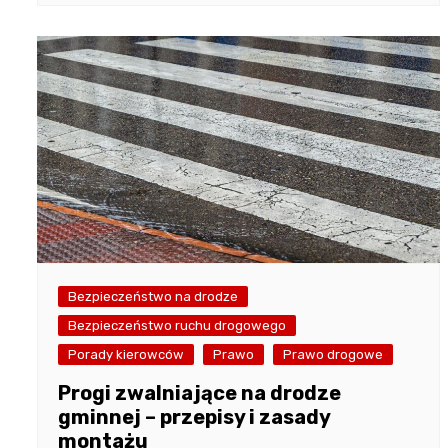
Bezpieczeństwo na drodze
Bezpieczeństwo ruchu drogowego
Porady kierowców
Prawo
Prawo drogowe
Progi zwalniające na drodze
gminnej – przepisy i zasady
montażu