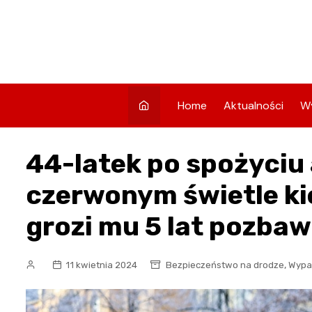
Skip
to
content
Home
Aktualności
W
44-latek po spożyciu 
czerwonym świetle k
grozi mu 5 lat pozbaw
,
11 kwietnia 2024
Bezpieczeństwo na drodze
Wypa