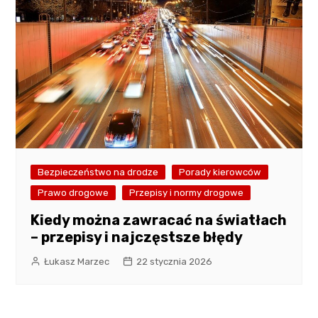
Bezpieczeństwo na drodze
Porady kierowców
Prawo drogowe
Przepisy i normy drogowe
Kiedy można zawracać na światłach
– przepisy i najczęstsze błędy
Łukasz Marzec
22 stycznia 2026