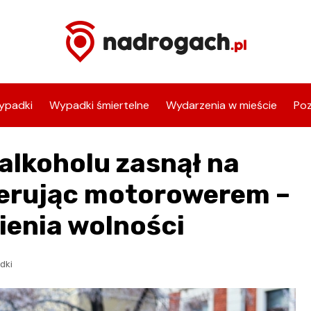
ypadki
Wypadki śmiertelne
Wydarzenia w mieście
Poz
alkoholu zasnął na
ierując motorowerem –
ienia wolności
dki