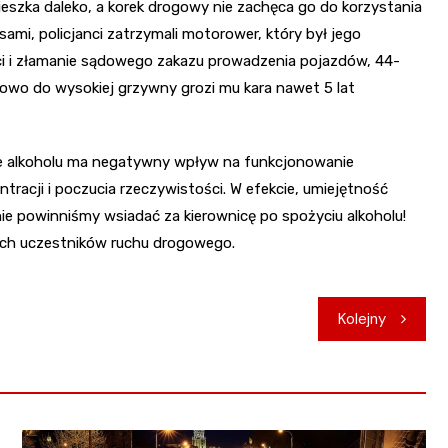
eszka daleko, a korek drogowy nie zachęca go do korzystania
ami, policjanci zatrzymali motorower, który był jego
ci i złamanie sądowego zakazu prowadzenia pojazdów, 44-
owo do wysokiej grzywny grozi mu kara nawet 5 lat
ycie alkoholu ma negatywny wpływ na funkcjonowanie
racji i poczucia rzeczywistości. W efekcie, umiejętność
 nie powinniśmy wsiadać za kierownicę po spożyciu alkoholu!
kich uczestników ruchu drogowego.
Kolejny