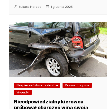
Łukasz Marzec
1 grudnia 2025
Bezpieczeństwo na drodze
Prawo drogowe
Wypadki
Nieodpowiedzialny kierowca
próbował obarczyć winą swoją