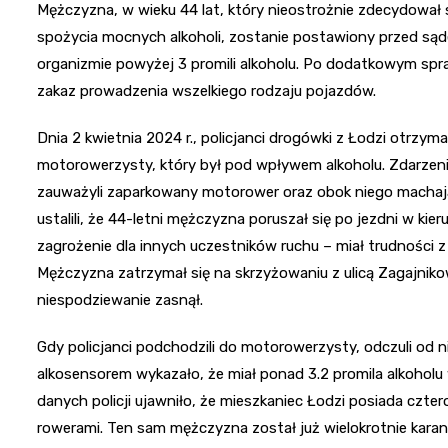
Mężczyzna, w wieku 44 lat, który nieostrożnie zdecydowa
spożycia mocnych alkoholi, zostanie postawiony przed są
organizmie powyżej 3 promili alkoholu. Po dodatkowym spra
zakaz prowadzenia wszelkiego rodzaju pojazdów.
Dnia 2 kwietnia 2024 r., policjanci drogówki z Łodzi otrzym
motorowerzysty, który był pod wpływem alkoholu. Zdarzenie 
zauważyli zaparkowany motorower oraz obok niego machające
ustalili, że 44-letni mężczyzna poruszał się po jezdni w kie
zagrożenie dla innych uczestników ruchu – miał trudności
Mężczyzna zatrzymał się na skrzyżowaniu z ulicą Zagajniko
niespodziewanie zasnął.
Gdy policjanci podchodzili do motorowerzysty, odczuli od 
alkosensorem wykazało, że miał ponad 3.2 promila alkoho
danych policji ujawniło, że mieszkaniec Łodzi posiada czt
rowerami. Ten sam mężczyzna został już wielokrotnie kara