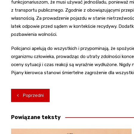
funkcjonariuszom, że musi używać jednośladu, ponieważ mi
z transportu publicznego. Zgodnie z obowiązującymi przepis
własnością. Za prowadzenie pojazdu w stanie nietrzeźwoś
latek odpowie przed sądem w kontekście recydywy. Dodatk
pozbawienia wolności.
Policjanci apelują do wszystkich i przypominają, że spoż
organizmu człowieka, prowadząc do utraty zdolności koncent
oceny sytuacji i czas reakcji są wyraźnie wydłużone. Nigdy
Pijany kierowca stanowi śmiertelne zagrożenie dla wszyst
Nawigacja
Poprzedni
wpisu
Powiązane teksty