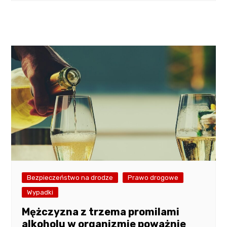
Bezpieczeństwo na drodze
Prawo drogowe
Wypadki
Mężczyzna z trzema promilami
alkoholu w organizmie poważnie