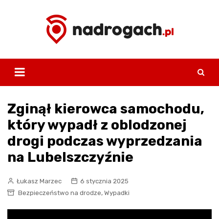
Skip
to
content
Zginął kierowca samochodu,
który wypadł z oblodzonej
drogi podczas wyprzedzania
na Lubelszczyźnie
Łukasz Marzec
6 stycznia 2025
,
Bezpieczeństwo na drodze
Wypadki