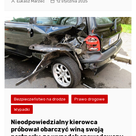
Łukasz Marzec
12 stycznia 2025
Bezpieczeństwo na drodze
Prawo drogowe
Wypadki
Nieodpowiedzialny kierowca
próbował obarczyć winą swoją