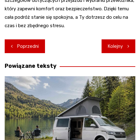
szczegółów dotyczących przejazdu i wybraniu przewoźnika,
który zapewni komfort oraz bezpieczeństwo. Dzięki temu
cała podróż stanie się spokojna, a Ty dotrzesz do celu na
czas i bez zbędnego stresu.
Nawigacja
Poprzedni
Kolejny
wpisu
Powiązane teksty