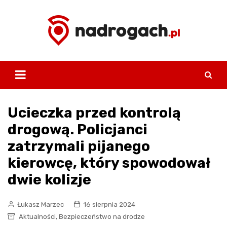
Skip
to
content
Ucieczka przed kontrolą
drogową. Policjanci
zatrzymali pijanego
kierowcę, który spowodował
dwie kolizje
Łukasz Marzec
16 sierpnia 2024
,
Aktualności
Bezpieczeństwo na drodze