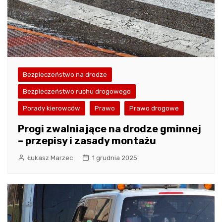
Bezpieczeństwo na drodze
Bezpieczeństwo ruchu drogowego
Porady kierowców
Prawo
Prawo drogowe
Progi zwalniające na drodze gminnej
– przepisy i zasady montażu
Łukasz Marzec
1 grudnia 2025