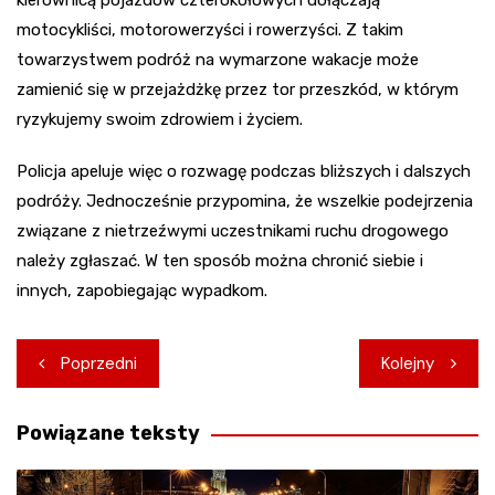
kierownicą pojazdów czterokołowych dołączają
motocykliści, motorowerzyści i rowerzyści. Z takim
towarzystwem podróż na wymarzone wakacje może
zamienić się w przejażdżkę przez tor przeszkód, w którym
ryzykujemy swoim zdrowiem i życiem.
Policja apeluje więc o rozwagę podczas bliższych i dalszych
podróży. Jednocześnie przypomina, że wszelkie podejrzenia
związane z nietrzeźwymi uczestnikami ruchu drogowego
należy zgłaszać. W ten sposób można chronić siebie i
innych, zapobiegając wypadkom.
Nawigacja
Poprzedni
Kolejny
wpisu
Powiązane teksty