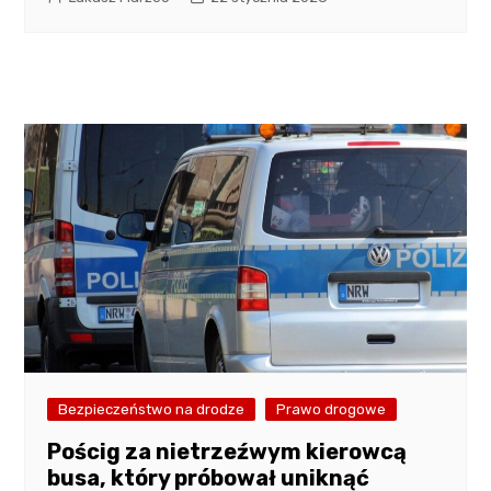
Bezpieczeństwo na drodze
Prawo drogowe
Pościg za nietrzeźwym kierowcą
busa, który próbował uniknąć