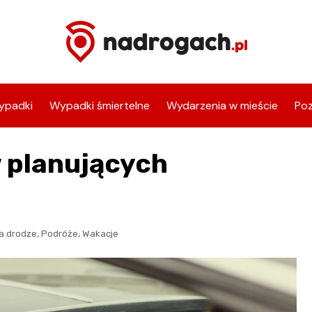
ypadki
Wypadki śmiertelne
Wydarzenia w mieście
Poz
 planujących
,
,
a drodze
Podróże
Wakacje