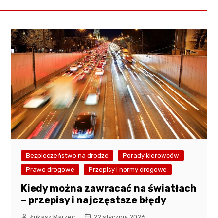
Bezpieczeństwo na drodze
Porady kierowców
Prawo drogowe
Przepisy i normy drogowe
Kiedy można zawracać na światłach
– przepisy i najczęstsze błędy
Łukasz Marzec
22 stycznia 2026