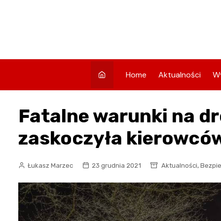
Skip
to
content
Home
Aktualności
W
Fatalne warunki na d
zaskoczyła kierowcó
,
Łukasz Marzec
23 grudnia 2021
Aktualności
Bezpi