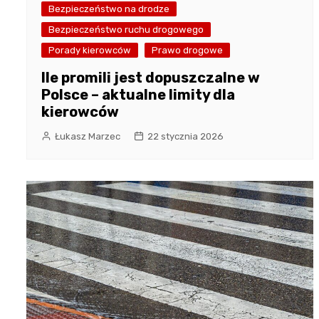
Bezpieczeństwo na drodze
Bezpieczeństwo ruchu drogowego
Porady kierowców
Prawo drogowe
Ile promili jest dopuszczalne w
Polsce – aktualne limity dla
kierowców
Łukasz Marzec
22 stycznia 2026