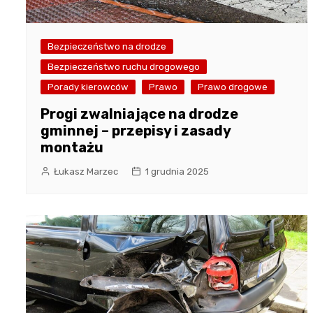
Bezpieczeństwo na drodze
Bezpieczeństwo ruchu drogowego
Porady kierowców
Prawo
Prawo drogowe
Progi zwalniające na drodze
gminnej – przepisy i zasady
montażu
Łukasz Marzec
1 grudnia 2025