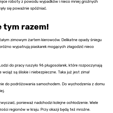
e ręce roboty z powodu wypadków i nieco mniej groźnych
ęły się poważnie spóźniać.
e tym razem!
stałym zimowym żartem kierowców. Delikatne opady śniegu
 próżno wypatrują piaskarek mogących złagodzić nieco
odzi do pracy ruszyło 96 pługosolarek, które rozpoczynają
iąż są śliskie i niebezpieczne. Taka już jest zima!
becnie do podróżowania samochodem. Do wychodzenia z domu
ej.
wyczaić, ponieważ nadchodzi kolejne ochłodzenie. Wiele
zości regionów w kraju. Przy okazji będą też mroźne.