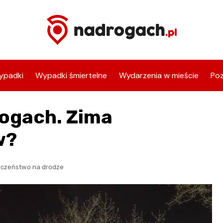
ypadki
Wypadki śmiertelne
Wydarzenia w mieście
Poz
rogach. Zima
w?
eczeństwo na drodze