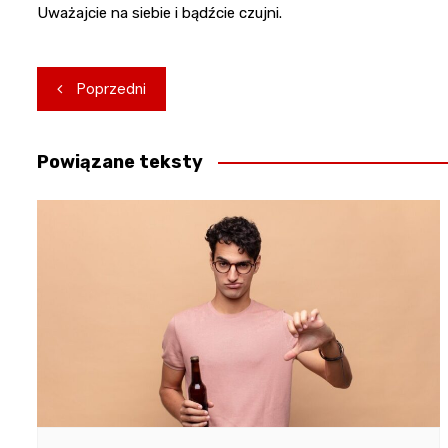
Uważajcie na siebie i bądźcie czujni.
Nawigacja
Poprzedni
wpisu
Powiązane teksty