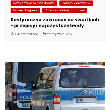
Bezpieczeństwo na drodze
Porady kierowców
Prawo drogowe
Przepisy i normy drogowe
Kiedy można zawracać na światłach
– przepisy i najczęstsze błędy
Łukasz Marzec
22 stycznia 2026